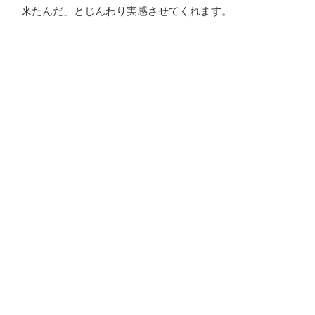
付
来たんだ」とじんわり実感させてくれます。
け
の
一
日”
の
“到
続きを読む
着”
の
投
2025年7月4日
稿
春の買い付け
日:
今回は、はじめて子連れでの買い付け旅。