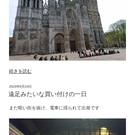
“午
続きを読む
後
も
投
2025年9月24日
出
稿
遠足みたいな買い付けの一日
日:
逢
い
まだ暗い街を抜け、電車に揺られて出発です
を
求
め