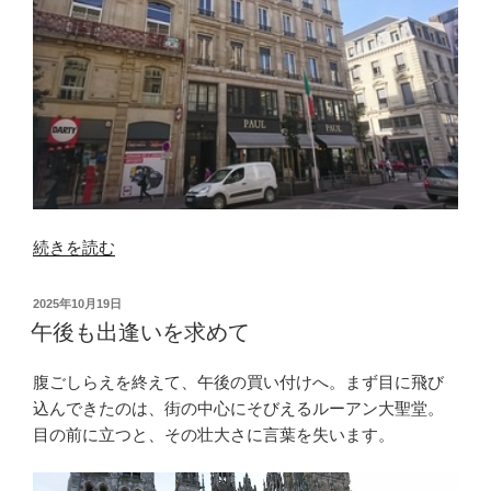
“ル
続きを読む
ー
ア
投
2025年10月19日
ン
稿
午後も出逢いを求めて
日:
か
ら
腹ごしらえを終えて、午後の買い付けへ。まず目に飛び
パ
込んできたのは、街の中心にそびえるルーアン大聖堂。
リ
目の前に立つと、その壮大さに言葉を失います。
へ”
の