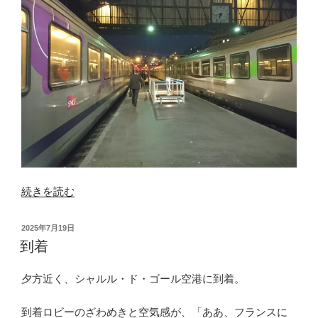
て”
の
“遠
続きを読む
足
み
投
2025年7月19日
た
稿
到着
日:
い
な
夕方近く、シャルル・ド・ゴール空港に到着。
買
い
到着ロビーのざわめきと空気感が、「ああ、フランスに