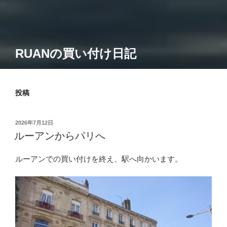
RUANの買い付け日記
投稿
投
2026年7月12日
稿
ルーアンからパリへ
日:
ルーアンでの買い付けを終え、駅へ向かいます。