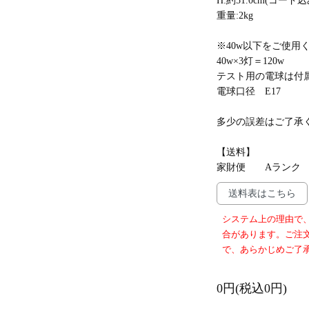
H:約51.0cm(コード込
重量:2kg
※40w以下をご使用
40w×3灯＝120w
テスト用の電球は付
電球口径 E17
多少の誤差はご了承
【送料】
家財便 Aランク
送料表はこちら
システム上の理由で
合があります。ご注
で、あらかじめご了
0円(税込0円)