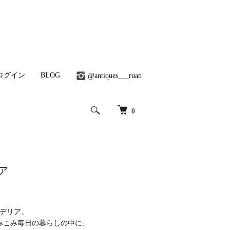
ログイン
BLOG
@antiques___ruan
0
ア
ンデリア。
みこみ毎日の暮らしの中に、