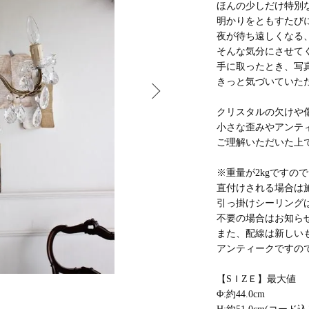
ほんの少しだけ特別
明かりをともすたび
夜が待ち遠しくなる
そんな気分にさせて
手に取ったとき、写
きっと気づいていた
クリスタルの欠けや
小さな歪みやアンテ
ご理解いただいた上
※重量が2kgですの
直付けされる場合は
引っ掛けシーリング
不要の場合はお知ら
また、配線は新しい
アンティークですの
【SＩZＥ】最大値
Φ:約44.0cm