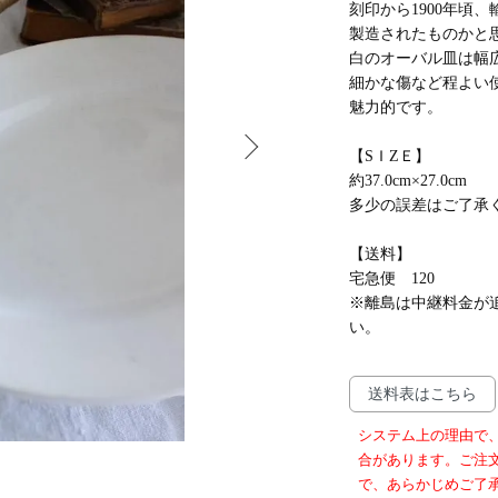
刻印から1900年頃、
製造されたものかと
白のオーバル皿は幅
細かな傷など程よい
魅力的です。
【SＩZＥ】
約37.0cm×27.0cm
多少の誤差はご了承
【送料】
宅急便 120
※離島は中継料金が
い。
送料表はこちら
システム上の理由で
合があります。ご注
で、あらかじめご了