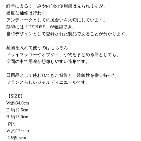
経年によるくすみや内側の使用痕は見られますが、
過度な補修は行わず、
アンティークとしての風合いを大切にしています。
刻印には「DEPOSÉ」が確認でき、
当時デザインとして登録された製品であることが分かります。
植物を入れて使うのはもちろん、
ドライフラワーやオブジェ、小物をまとめる器としても、
空間の中で用途が想像しやすい造形です。
日用品として使われてきた背景と、装飾性を併せ持った、
フランスらしいジャルディニエールです。
【SIZE】
W:約34.0cm
D:約12.5cm
H:約13.0cm
-内寸-
W:約17.0cm
D:約9.5cm