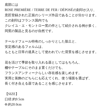
底部には
ROSE PREMIÈRE / TERRE DE FER / DÉPOSÉの刻印が入り、
意匠登録された正規のシリーズ作品であることが分かります。
この刻印はフランス国内でも
クレイユ・エ・モントロー窯の作として紹介される例が多く、
同窯の製品と見るのが自然です。
テールドフェール特有のしっかりとした胎土と、
安定感のあるフォルムは、
もともと日常の道具として使われていた背景を感じさせます。
花を活けて季節を取り入れる器としてはもちろん、
棚やテーブルにそのまま置くだけでも、
フランスアンティークらしい存在感を楽しめます。
実用と装飾のどちらにも応えてくれ、使う場面を選ばず、
長く付き合える器であることを感じさせます。
【SIZE】
口径:約9.5cm
Φ:約20.0cm