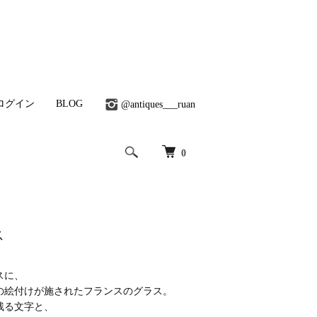
ログイン
BLOG
@antiques___ruan
0
ス
スに、
の絵付けが施されたフランスのグラス。
残る文字と、