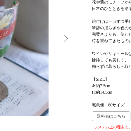
花や葉のモチーフか
日常のひとときを彩
絵付けは一点ずつ手
筆跡の揺らぎや色の
完璧さよりも、使わ
時を重ねてきたもの
ワインやリキュール
輪挿しても美しく、
飾らずに暮らしへ取
【SIZE】
Φ:約7.5cm
H:約14.5cm
宅急便 80サイズ
送料表はこちら
システム上の理由で