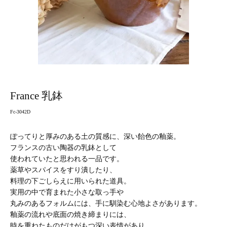
France 乳鉢
Fc-3042D
ぽってりと厚みのある土の質感に、深い飴色の釉薬。
フランスの古い陶器の乳鉢として
使われていたと思われる一品です。
薬草やスパイスをすり潰したり、
料理の下ごしらえに用いられた道具。
実用の中で育まれた小さな取っ手や
丸みのあるフォルムには、手に馴染む心地よさがあります。
釉薬の流れや底面の焼き締まりには、
時を重ねたものだけがもつ深い表情があり、